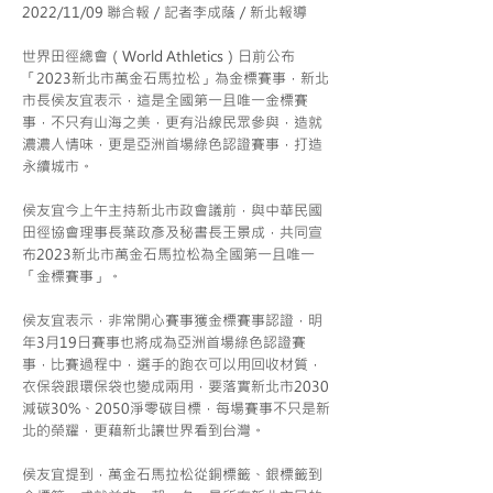
2022/11/09 聯合報／記者李成蔭／新北報導
世界田徑總會（World Athletics）日前公布
「2023新北市萬金石馬拉松」為金標賽事，新北
市長侯友宜表示，這是全國第一且唯一金標賽
事，不只有山海之美，更有沿線民眾參與，造就
濃濃人情味，更是亞洲首場綠色認證賽事，打造
永續城市。
侯友宜今上午主持新北市政會議前，與中華民國
田徑協會理事長葉政彥及秘書長王景成，共同宣
布2023新北市萬金石馬拉松為全國第一且唯一
「金標賽事」。
侯友宜表示，非常開心賽事獲金標賽事認證，明
年3月19日賽事也將成為亞洲首場綠色認證賽
事，比賽過程中，選手的跑衣可以用回收材質，
衣保袋跟環保袋也變成兩用，要落實新北市2030
減碳30%、2050淨零碳目標，每場賽事不只是新
北的榮耀，更藉新北讓世界看到台灣。
侯友宜提到，萬金石馬拉松從銅標籤、銀標籤到