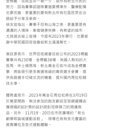
金標籤，成就並非一朝一夕，是所有新北市民的
努力，因為賽事認證除賽道要標準外，醫療配備
也要完善，更重要的要有新北所有社區民眾在沿
路給予分享及參與。
侯友宜指出，賽事不但有山海之美，更重要是有
濃濃的人情味，象徵健康快樂、有希望的城市，
尤其過去碰上疫情，今宣布2023年舉行，也要感
謝中華民國田徑協會給新北滿滿幫忙。
葉政彥表示，世界田徑總會目前公布的2023標籤
賽事共有230場，金標籤38場，有國人熟知的大
阪馬、休士頓馬等，新北萬金石如今成為金標賽
事，將能吸引更多奧運等級的菁英選手參賽，提
供各路選手切磋交流的機會，提升國內馬拉松競
技水準。
體育處表示，2023年萬金石馬拉松將在3月19日
於萬里開跑，無法參加的跑友歡迎至官網選購由
獲德國iF設計獎的設計師彭冠傑操刀的周邊商
品。另外，11月19、20日在市民廣場的「新北
歡樂耶誕城運動派對」，現場也有有多元豐富的
展售攤位及各式運動體驗。