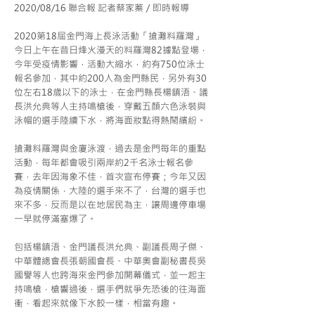
2020/08/16 聯合報 記者蔡家蓁／即時報導
2020第18屆金門海上長泳活動「搶灘料羅灣」
今日上午在昔日烽火漫天的料羅灣82據點登場，
今年受疫情影響，活動大縮水，約有750位泳士
報名參加，其中約200人為金門縣民，另外有30
位左右18歲以下的泳士，在金門縣長楊鎮浯、議
長洪允典等人主持鳴槍後，穿戴五顏六色泳裝與
泳帽的選手陸續下水，將海面妝點得熱鬧繽紛。
搶灘料羅灣與金廈泳渡，過去是金門每年的重點
活動，每年都會吸引兩岸約2千名泳士報名參
賽，去年因海象不佳，首次宣布停賽；今年又因
為疫情關係，大陸的選手來不了，台灣的選手也
來不多，反而是以在地居民為主，讓周邊停車場
一早就停滿塞爆了。
包括楊鎮浯、金門議長洪允典、副議長周子傑、
中華體總會長張朝國會長、中華奧會副秘書長吳
國譽等人也跨海來金門參加開幕儀式，並一起主
持鳴槍，槍響過後，選手們就爭先恐後的往海面
衝，看起來就像下水餃一樣，相當有趣。