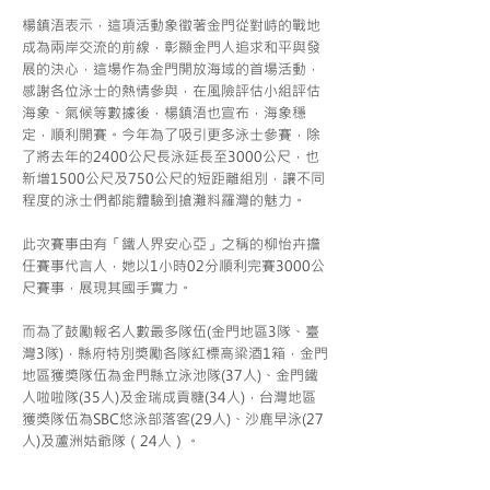
楊鎮浯表示，這項活動象徵著金門從對峙的戰地
成為兩岸交流的前線，彰顯金門人追求和平與發
展的決心，這場作為金門開放海域的首場活動，
感謝各位泳士的熱情參與，在風險評估小組評估
海象、氣候等數據後，楊鎮浯也宣布，海象穩
定，順利開賽。今年為了吸引更多泳士參賽，除
了將去年的2400公尺長泳延長至3000公尺，也
新增1500公尺及750公尺的短距離組別，讓不同
程度的泳士們都能體驗到搶灘料羅灣的魅力。
此次賽事由有「鐵人界安心亞」之稱的柳怡卉擔
任賽事代言人，她以1小時02分順利完賽3000公
尺賽事，展現其國手實力。
而為了鼓勵報名人數最多隊伍(金門地區3隊、臺
灣3隊)，縣府特別獎勵各隊紅標高粱酒1箱，金門
地區獲獎隊伍為金門縣立泳池隊(37人)、金門鐵
人啦啦隊(35人)及金瑞成貢糖(34人)，台灣地區
獲獎隊伍為SBC悠泳部落客(29人)、沙鹿早泳(27
人)及蘆洲姑爺隊（24人）。