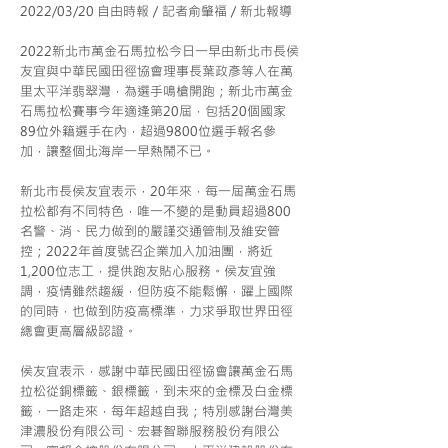
2022/03/20 自由時報／記者俞肇福／新北報導
2022新北市萬金石馬拉松今日一早由新北市長侯
友宜與中華民國田徑協會理事長葉政彥等人在萬
里太平洋翡翠灣，為選手鳴槍開跑；新北市萬金
石馬拉松賽事今年適逢第20屆，包括20個國家
89位外籍選手在內，超過9800位選手報名參
加，讓整個北海岸一早熱鬧不已。
新北市長侯友宜表示，20年來，每一屆萬金石馬
拉松都有不同特色，唯一不變的是動員超過800
名警、消、民力做到的嚴謹交通管制及維安管
控；2022年首度號召企業加入加油團，將近
1,200位志工，提供跑友貼心服務。侯友宜強
調，疫情雖然趨緩，但防疫不能鬆懈，躍上國際
的同時，也做到防疫高標準，力求爭取世界田徑
總會更高層級認證。
侯友宜表示，感謝中華民國田徑協會讓萬金石馬
拉松從銅標籤、銀標籤，到未來的金標及白金標
籤，一路走來，每年超越自我；特別感謝台灣美
津濃股份有限公司、宏碁智聯服務股份有限公