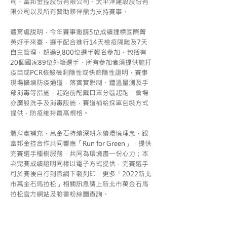
司、富邦金控股份有限公司、太平洋建設股份有
限公司以及所有贊助夥伴鼎力支持賽事。
體育處說明，今年賽事邀請5位成績達標國際菁
英好手來臺，選手配合進行14天檢疫隔離及7天
自主管理，超過9,800位選手報名參加，包括有
20個國家89位外籍選手，所有參加者須提供施打
疫苗或PCR核酸檢測陰性或快篩陰性證明，賽事
現場擴增防疫通道，落實實聯制、體溫量測及手
部消毒等措施，起跑前配戴口罩分區起跑，會場
亦廣設洗手及消毒設施，賽道補給採單包裝方式
提供，防疫維持最高規格。
體育處補充，萬金石持續深耕永續環境理念，跟
富邦金控合作共同響應「Run for Green」，提供
完賽選手種樹服務，共同為環境盡一份心力；本
次完賽成績證明同樣以電子方式提供，完賽選手
可於賽後自行到官網下載列印，更多「2022新北
市萬金石馬拉松」相關訊息請上新北市萬金石馬
拉松官方網站及臉書粉絲團查詢。
友善連結