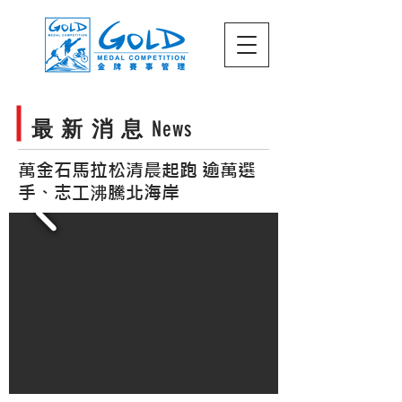
最 新 消 息
News
萬金石馬拉松清晨起跑 逾萬選
手、志工沸騰北海岸