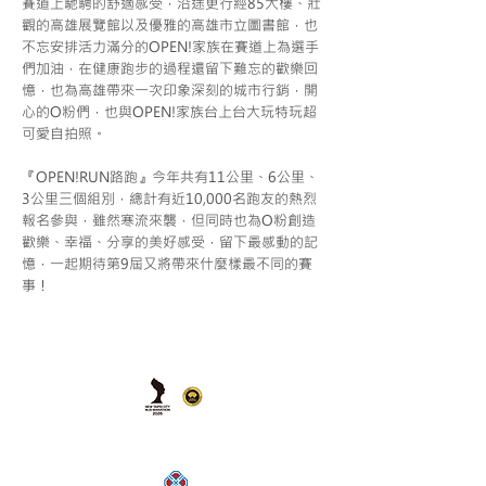
賽道上馳騁的舒適感受，沿途更行經85大樓、壯
觀的高雄展覽館以及優雅的高雄市立圖書館，也
不忘安排活力滿分的OPEN!家族在賽道上為選手
們加油，在健康跑步的過程還留下難忘的歡樂回
憶，也為高雄帶來一次印象深刻的城市行銷，開
心的O粉們，也與OPEN!家族台上台大玩特玩超
可愛自拍照。
『OPEN!RUN路跑』今年共有11公里、6公里、
3公里三個組別，總計有近10,000名跑友的熱烈
報名參與，雖然寒流來襲，但同時也為O粉創造
歡樂、幸福、分享的美好感受，留下最感動的記
憶，一起期待第9屆又將帶來什麼樣最不同的賽
事！
友善連結