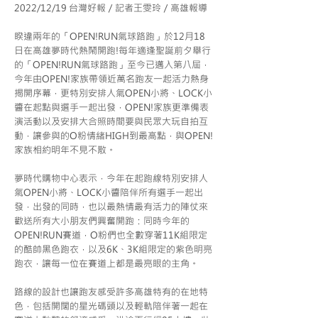
2022/12/19 台灣好報／記者王雯玲／高雄報導
睽違兩年的「OPEN!RUN氣球路跑」於12月18
日在高雄夢時代熱鬧開跑!每年適逢聖誕前夕舉行
的「OPEN!RUN氣球路跑」至今已邁入第八屆，
今年由OPEN!家族帶領近萬名跑友一起活力熱身
揭開序幕，更特別安排人氣OPEN小將、LOCK小
醬在起點與選手一起出發，OPEN!家族更準備表
演活動以及安排大合照時間要與民眾大玩自拍互
動，讓參與的O粉情緒HIGH到最高點，與OPEN!
家族相約明年不見不散。
夢時代購物中心表示，今年在起跑線特別安排人
氣OPEN小將、LOCK小醬陪伴所有選手一起出
發，出發的同時，也以最熱情最有活力的陣仗來
歡送所有大小朋友們興奮開跑：同時今年的
OPEN!RUN賽道，O粉們也全數穿著11K組限定
的酷帥黑色跑衣，以及6K、3K組限定的紫色明亮
跑衣，讓每一位在賽道上都是最亮眼的主角。
路線的設計也讓跑友感受許多高雄特有的在地特
色，包括開闊的星光碼頭以及輕軌陪伴著一起在