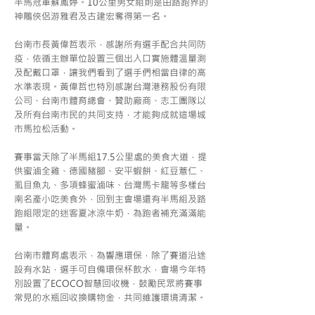
半馬冠軍蘇鳳婷。10公里男女組則是由路跑界的
神鵰俠侶游雅君及古建宏奪得第一名。
台南市長黃偉哲表示，感謝所有選手配合共同防
疫，依循主辦單位設置三個出入口實施體溫量測
及配戴口罩，讓我們看到了選手們相當自律的高
水準表現。黃偉哲也特別感謝台灣港務股份有限
公司、台南市體育總會、贊助廠商、志工團隊以
及所有台南市民的共同支持，才能夠成就這場城
市馬拉松活動。
賽事當天除了半馬組17.5公里處的美食大道，提
供蜜滷全雞、德國豬腳、安平蝦餅、紅豆薏仁、
虱目魚丸、多項蜂蜜滷味、台灣馬卡龍等多樣台
南名產小吃美食外，回到主會場還有半馬組及路
跑組限定的迷客夏冰涼牛奶，為跑者補充滿滿能
量。
台南市體育處表示，為響應環保，除了賽道沿途
設有水站，選手可自備環保杯飲水，會場今年特
別設置了ECOCO智慧回收機，鼓勵民眾將賽事
常見的水瓶回收換購物金，共同維護環境清潔。