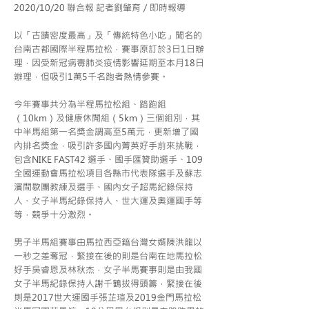
2020/10/20 聯合報 記者劉肇育／即時報導
以「古蹟密度最高」及「傳統特色小吃」聞名的
台南古都國際半程馬拉松，賽事原訂於3日1日辦
理，因受新冠病毒肺炎疫情影響延期至本月18日
辦理，但吸引1萬5千名跑者熱情參賽。
今年賽事共分為半程馬拉松組、路跑組
（10km）及健康休閒組（5km）三個組別，其
中半馬組第一名獎金調高至5萬元，更新增了國
內排名獎金，吸引許多國內菁英好手前來挑戰，
包含NIKE FAST42 選手、國手匯贊助選手、109
全國運動會馬拉松項目各縣市代表隊選手及蘇志
濱間歇團教練及選手、國內女子超馬紀錄保持
人、女子半馬紀錄保持人、世大運及奧運國手等
等，競爭十分激烈。
男子半馬組賽事由馬拉西亞籍台灣女婿陳洪龍以
一秒之差奪冠，緊接在後的則是台南在地馬拉松
好手吳睿恩及林秋杰，女子半馬賽事則是由我國
女子半馬紀錄保持人謝千鶴拔得頭籌，緊接在後
則是2017世大運國手張芷瑄及2019金門馬拉松