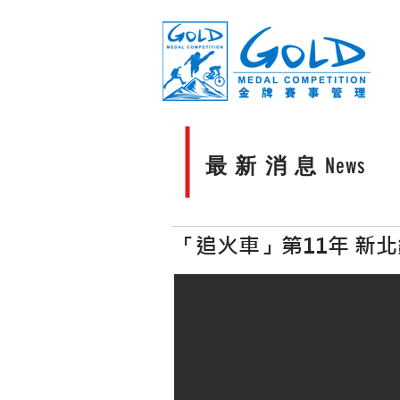
最 新 消 息
News
「追火車」第11年 新