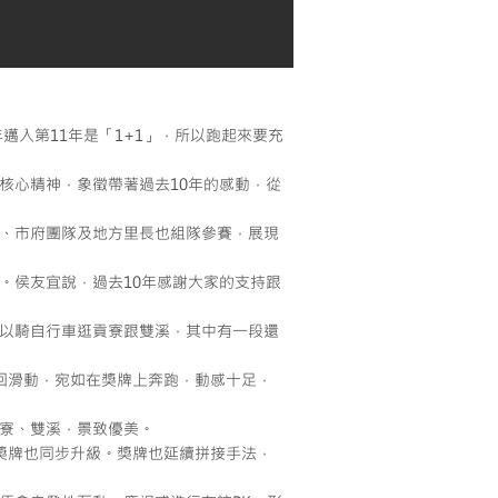
邁入第11年是「1+1」，所以跑起來要充
核心精神，象徵帶著過去10年的感動，從
、市府團隊及地方里長也組隊參賽，展現
。侯友宜說，過去10年感謝大家的支持跟
以騎自行車逛貢寮跟雙溪，其中有一段還
回滑動，宛如在獎牌上奔跑，動感十足，
貢寮、雙溪，景致優美。
賽獎牌也同步升級。獎牌也延續拼接手法，