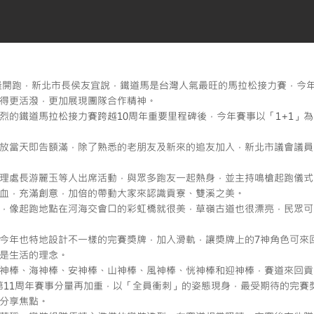
隆開跑，新北市長侯友宜說，鐵道馬是台灣人氣最旺的馬拉松接力賽，今年
得更活潑，更加展現團隊合作精神。
烈的鐵道馬拉松接力賽跨越10周年重要里程碑後，今年賽事以「1+1」為
放當天即告額滿，除了熟悉的老朋友及新來的追友加入，新北市議會議員
理處長游麗玉等人出席活動，與眾多跑友一起熱身，並主持鳴槍起跑儀式
滿熱血，充滿創意，加倍的帶動大家來認識貢寮、雙溪之美。
，像起跑地點在河海交會口的彩虹橋就很美，草嶺古道也很漂亮，民眾可
今年也特地設計不一樣的完賽獎牌，加入滑軌，讓獎牌上的7神角色可來
是生活的理念。
為女神棒、海神棒、安神棒、山神棒、風神棒、恍神棒和迎神棒，賽道來回
在第11周年賽事分量再加重，以「全員衝刺」的姿態現身，最受期待的完
分享焦點。