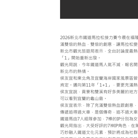
2026新北市鐵道馬拉松接力賽今晨在福
滿雙倍的熱血，雙倍的創意，讓馬拉松變
新北市觀光旅遊局表示，全台討論度最熱
「1」開始重新出發。
觀光局說，今年鐵道馬人氣不減，報名開
新北市的熱情。
侯友宜和東北角及宜蘭海岸國家風景區管
肯定。邁向第11年「1+1」，要更充
侯友宜說，貢寮和雙溪有好多美麗的地方
可以看到宜蘭的龜山島。
侯友宜表示，除了充滿雙倍熱血跟創意，
傳遞追得過火車，是個傳奇，追不過火車
鐵道馬由7人組隊參加，7棒的IP分別
觀光局指出，大受好評的7神IP角色，
巧妙融入鐵道文化元素，預計將成為社群